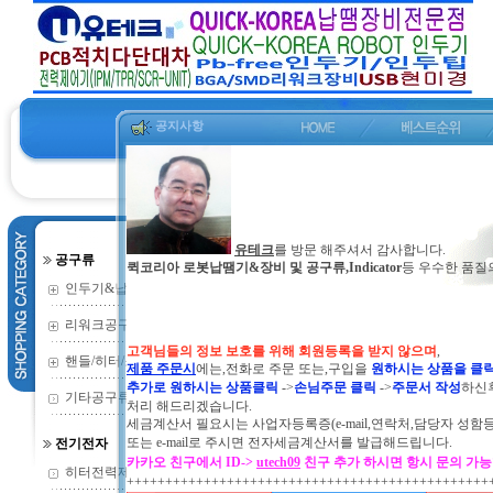
공지사항
유테크
를 방문 해주셔서 감사합니다.
공구류
퀵코리아 로봇납땜기&장비 및 공구류,Indicator
등 우수한 품질
인두기&납땜기
(352)
리워크공구류
(135)
고객님들의 정보 보호를 위해 회원등록을 받지 않으며
,
핸들/히터/소모
(73)
제품 주문시
에는,전화로 주문 또는,구입을
원하시는 상품을 클
추가로 원하시는 상품클릭
->
손님주문 클릭
->
주문서 작성
하신
기타공구류
(2)
처리 해드리겠습니다.
세금계산서 필요시는 사업자등록증(e-mail,연락처,담당자 성함
또는
e-mail로 주시면 전자세금계산서를 발급해드립니다.
전기전자
카카오 친구에서 ID->
utech09
친구 추가 하시면 항시 문의 가
히터전력제어기
(9)
+++++++++++++++++++++++++++++++++++++++++++++++