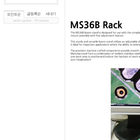
글등록순
새내기
포인트순
cache update : 10 minute