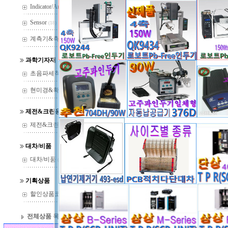
Indicator/Amp
(29)
Sensor
(18)
계측기&측정기
(37)
과학기자재
초음파세척기
(22)
현미경&확대경
(144)
FILE DOWNLOAD
제전&크린용품
am4012zt.jpg (8KB)
제전&크린용품
(14)
대차/비품
대차/비품
(13)
기획상품
할인상품코너
(36)
전체상품 목록