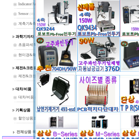
Indicator/Amp
(29)
Sensor
(18)
제목
N
계측기&측정기
(37)
과학기자재
초음파세척기
(22)
현미경&확대경
(144)
제전&크린용품
제전&크린용품
(14)
대차/비품
대차/비품
(13)
기획상품
할인상품코너
(36)
전체상품 목록