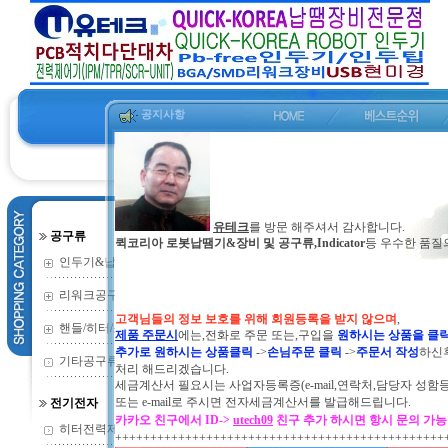
공지사항
유테크
를 방문 해주셔서 감사합니다.
공구류
퀵코리아 로봇납땜기&장비 및 공구류,Indicator
등 우수한 품질
동의보감
건강에 유익한 
인두기&납땜기
(352)
ㆍ
작성자
리워크공구류
(135)
고객님들의 정보 보호를 위해 회원등록을 받지 않으며
,
This document does not exist.
핸들/히터/소모
(73)
제품 주문시
에는,전화로 주문 또는,구입을
원하시는 상품을 클
추가로 원하시는 상품클릭
->
손님주문 클릭
->
주문서 작성
하신
기타공구류
(2)
처리 해드리겠습니다.
세금계산서 필요시는 사업자등록증(e-mail,연락처,담당자 성함
또는
e-mail로 주시면 전자세금계산서를 발급해드립니다.
전기전자
카카오 친구에서 ID->
utech09
친구 추가 하시면 항시 문의 가
히터전력제어기
(9)
+++++++++++++++++++++++++++++++++++++++++++++++