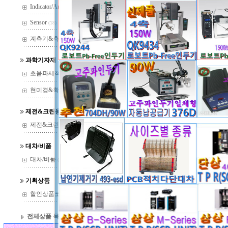
Indicator/Amp
(29)
Sensor
(18)
제목
N
계측기&측정기
(37)
과학기자재
초음파세척기
(22)
현미경&확대경
(144)
제전&크린용품
제전&크린용품
(14)
대차/비품
대차/비품
(13)
기획상품
할인상품코너
(36)
전체상품 목록