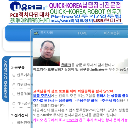
공지사항
유테크
를 방문 해주셔서 감사합니다.
공구류
퀵코리아 로봇납땜기&장비 및 공구류,Indicator
등 우수한 품질
동의보감
건강에 유익한 
인두기&납땜기
(352)
ㆍ
작성자
리워크공구류
(135)
고객님들의 정보 보호를 위해 회원등록을 받지 않으며
,
This document does not exist.
핸들/히터/소모
(73)
제품 주문시
에는,전화로 주문 또는,구입을
원하시는 상품을 클
추가로 원하시는 상품클릭
->
손님주문 클릭
->
주문서 작성
하신
기타공구류
(2)
처리 해드리겠습니다.
세금계산서 필요시는 사업자등록증(e-mail,연락처,담당자 성함
또는
e-mail로 주시면 전자세금계산서를 발급해드립니다.
전기전자
카카오 친구에서 ID->
utech09
친구 추가 하시면 항시 문의 가
히터전력제어기
(9)
+++++++++++++++++++++++++++++++++++++++++++++++