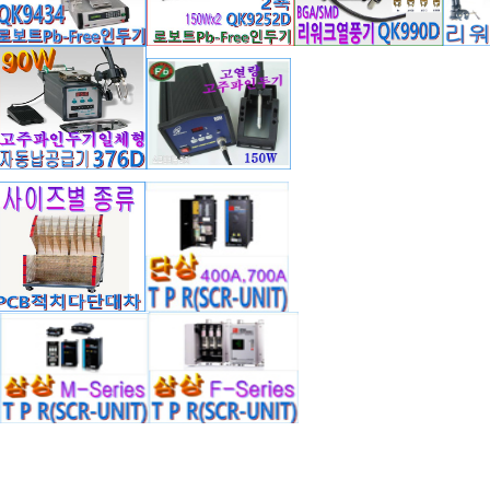
LE DOWNLOAD
am4012zt.jpg (8KB)