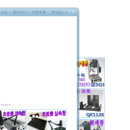
내글
｜
장바구니
｜
주문조회
｜
현재접속자
R2
0
원(부가세별도)
MS34B-R2
ANMO
대만
++++++
EA