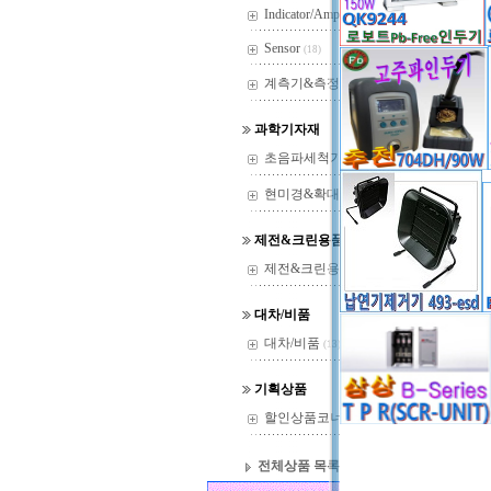
Indicator/Amp
(29)
Sensor
(18)
계측기&측정기
(37)
과학기자재
초음파세척기
(22)
현미경&확대경
(144)
FI
제전&크린용품
제전&크린용품
(14)
대차/비품
대차/비품
(13)
기획상품
할인상품코너
(36)
전체상품 목록