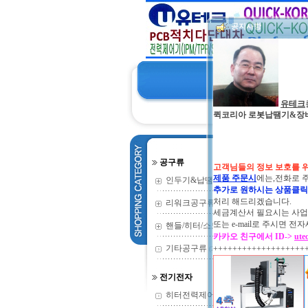
공지사항
유테크
퀵코리아 로봇납땜기&장비 및 
공구류
고객님들의 정보 보호를 
제품 주문시
에는,전화로 
인두기&납땜기
(352)
추가로 원하시는 상품클
처리 해드리겠습니다.
리워크공구류
(135)
세금계산서 필요시는 사업자
또는
e-mail로 주시면
핸들/히터/소모
(73)
카카오 친구에서 ID->
ute
기타공구류
+++++++++++++++++++
(2)
전기전자
히터전력제어기
(9)