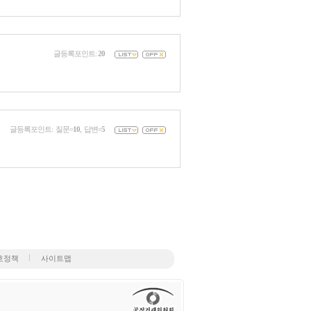
글등록포인트:
20
글등록포인트: 질문=
10
, 답변=
5
호정책
사이트맵