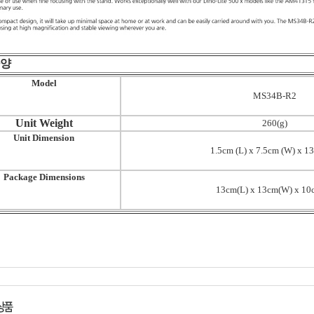
양
Model
MS34B-R2
Unit Weight
260(g)
Unit Dimension
1.5cm (L) x 7.5cm (W) x 1
Package Dimensions
13cm(L) x 13cm(W) x 10