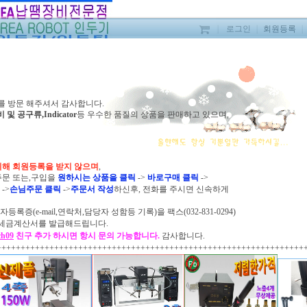
｜
로그인
｜
회원등록
｜
를 방문 해주셔서 감사합니다.
공구류,Indicator
등 우수한 품질의
상품을 판매하고
있으며,
스텐드 MS34B-
위해 회원등록을 받지 않으며
,
주문 또는,구입을
원하시는 상품을 클릭
->
바로구매 클릭
->
판매가격
릭
->
손님주문 클릭
->
주문서 작성
하신후,
전화를 주시면
신속하게
상품 모델명
등록증(e-mail,연락처,담당자 성함등 기록)을
팩스(032-831-0294)
 전자세금계산서를 발급해드립니다.
제조사
ch09
친구 추가 하시면 항시 문의 가능합니다.
감사합니다.
원산지
++++++++++++++++++++++++++++++++++++++++++++++++++++++++++++++++
부가세/카드제외
구매수량