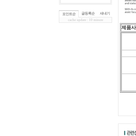
글등록순
새내기
포인트순
cache update : 10 minute
제품사