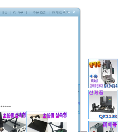
내글
｜
장바구니
｜
주문조회
｜
현재접속자
++++++
인두기 QK704AD
인두핸들 907G+
130,000
59,500