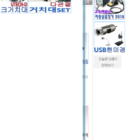
사순
개수
오늘본 상품 0
전체보기
33(3
로봇인두기/QK9252D
프리히터 테이
(2축)
블set
원
원
12,000,000
2,760,000