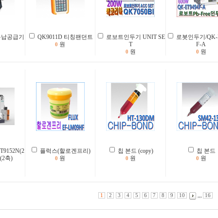
자동납공급기
QK9011D 티칭팬던트
로보트인두기 UNIT SE
로봇인두기/QK-E
원
T
F-A
0
원
원
0
0
9152N(2
플럭스(할로겐프리)
칩 본드 (copy)
칩 본드
(2축)
원
원
원
0
0
0
1
2
3
4
5
6
7
8
9
10
,,,
16