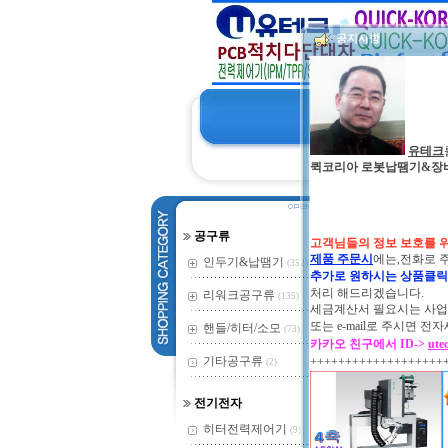
공지사항
유테크
퀵코리아 로봇납땜기&장비 및 
현재위치:
전
공구류
고객님들의 정보 보호를 
제품 주문시
에는,전화로 
인두기&납땜기
(352)
TOTAL BEST 6
추가로 원하시는 상품클
처리 해드리겠습니다.
리워크공구류
(135)
세금계산서 필요시는 사업자
또는
e-mail로 주시면
핸들/히터/소모
(73)
카카오 친구에서 ID->
ute
기타공구류
+++++++++++++++++++
(2)
인두기 101P
전기전자
333,000
히터전력제어기
(9)