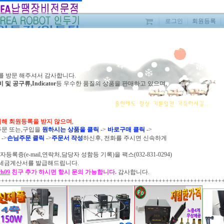
｜
로그인
｜
회원등록
｜
를 방문 해주셔서 감사합니다.
공구류,Indicator
등 우수한 품질의
상품을 판매하고
있으며,
체목록
위해 회원등록을 받지 않으며
,
주문 또는,구입을
원하시는 상품을 클릭
->
바로구매 클릭
->
릭
->
손님주문 클릭
->
주문서 작성
하신후,
전화를 주시면
신속하게
등록증(e-mail,연락처,담당자 성함등 기록)을
팩스(032-831-0294)
 전자세금계산서를 발급해드립니다.
ch09
친구 추가 하시면 항시 문의 가능합니다.
감사합니다.
++++++++++++++++++++++++++++++++++++++++++++++++++++++++++++++++
자동납공급기 376D
SMD리워크장비
로봇인두기/ET9181
540,000
595,000
2,800,000