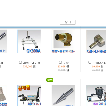
이블set
로봇인두기/QK9243A
로봇인두기/QK9320D
팁크린스폰
원
(3축)
(3축)
원
1,800
원
원
0
0
-H
리워크테이블
노즐
노즐(A206
원
원
원
원
535,000
23,000
10,000
원
원
25,000
25,000