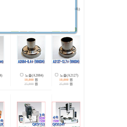
지
인두팁 온도측정기
QK9320A(3축)
원
원
792,000
0
4)
노즐(A2084)
노즐(A2127)
원
원
10,000
10,000
원
원
25,000
25,000