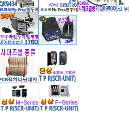
제조
2/LFM48
유연납 KR19-RMA/은
로보트인두기 ACC SE
로봇인두기/QK92
3%
T
축)
원
원
원
150,000
0
0