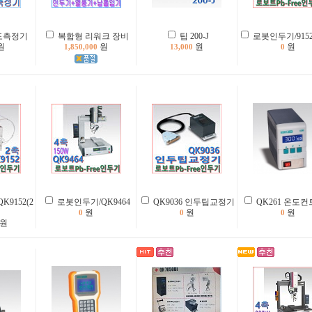
도측정기
복합형 리워크 장비
팁 200-J
로봇인두기/9152
원
원
원
원
1,850,000
13,000
0
9152(2
로봇인두기/QK9464
QK9036 인두팁교정기
QK261 온도
원
원
원
0
0
0
원