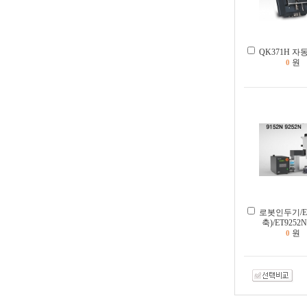
QK371H 
원
0
로봇인두기/ET
축)/ET9252N
원
0