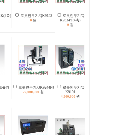
K(2축)
로봇인두기/QK9153
로봇인두기/Q
원
K9534Y(4축)
0
원
0
컨트롤러
로봇인두기/QK9244NJ
로봇인두기/Q
원
K9101
22,000,000
원
4,500,000