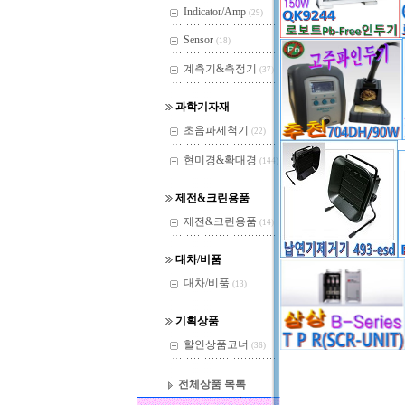
Indicator/Amp
(29)
Sensor
(18)
INDEX : 642
계측기&측정기
(37)
과학기자재
초음파세척기
(22)
현미경&확대경
(144)
제전&크린용품
제전&크린용품
납(무연) HSE0
(14)
원
0
대차/비품
대차/비품
(13)
기획상품
할인상품코너
(36)
전체상품 목록