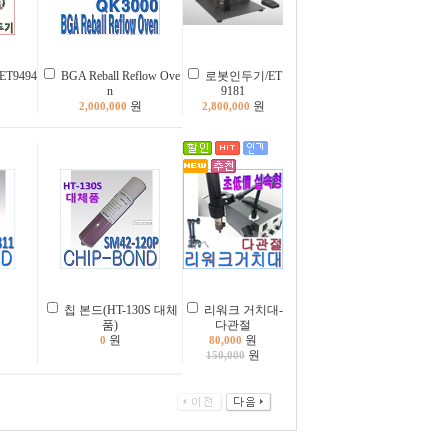
T9494
BGA Reball Reflow Ove
로봇인두기/ET
n
9181
원
원
2,000,000
2,800,000
칩 본드(HT-130S 대체
리워크 거치대-
품)
다관절
원
원
0
80,000
원
150,000