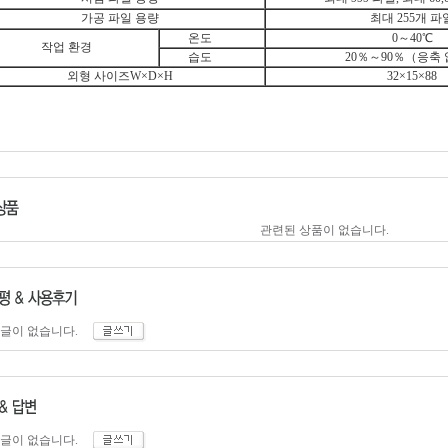
가공 파일 용량
최대 255개 파
온도
0～40℃
작업 환경
습도
20％～90％（응축
외형 사이즈W×D×H
32×15×88
관련된 상품이 없습니다.
 글이 없습니다.
 글이 없습니다.