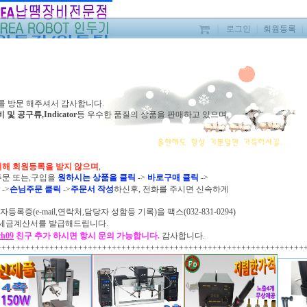
｜
로그인
｜
회원등록
｜
를 방문 해주셔서 감사합니다.
공구류,Indicator
등 우수한 품질의
상품을 판매하고
있으며,
로봇인두기/QK9
위해 회원등록을 받지 않으며
,
주문 또는,구입을
원하시는 상품을 클릭
->
바로구매 클릭
->
판매가격
릭
->
손님주문 클릭
->
주문서 작성
하신후,
전화를 주시면
신속하게
상품 모델명
등록증(e-mail,연락처,담당자 성함등 기록)을
팩스(032-831-0294)
 전자세금계산서를 발급해드립니다.
제조사
ch09
친구 추가 하시면 항시 문의 가능합니다.
감사합니다.
원산지
++++++++++++++++++++++++++++++++++++++++++++++++++++++++++++++++
부가세/카드제외
구매수량