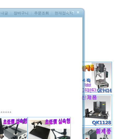
내글
｜
장바구니
｜
주문조회
｜
현재접속자
152(2축)
8,500,000
원(부가세별도)
QK9152(2축)
퀵코리아
중국OEM
++++++
EA