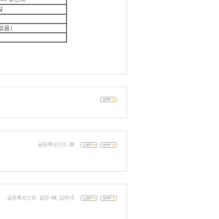
일
 없음）
글등록포인트:
20
글등록포인트: 질문=
10
, 답변=
5