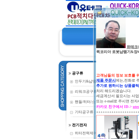
공지사항
유테크
퀵코리아 로봇납땜기&장비 및 
공구류
고객님들의 정보 보호를 
제품 주문시
에는,전화로 
인두기&납땜기
(352)
추가로 원하시는 상품클
처리 해드리겠습니다.
리워크공구류
(135)
세금계산서 필요시는 사업자
또는
e-mail로 주시면
핸들/히터/소모
(73)
카카오 친구에서 ID->
ute
기타공구류
+++++++++++++++++++
(2)
전기전자
히터전력제어기
(9)