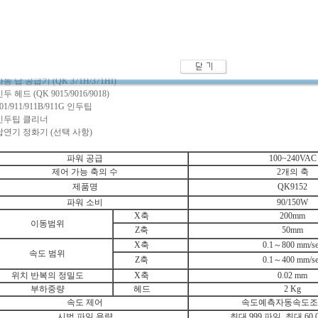
로봇 본체
eaching Pendant(QK9011D)
온도 컨트롤러
(QK 261/262)
자동 납 공급기
(QK 371H/371HI)
인두 헤드
(QK 9015/9016/9018)
01/911/911B/911G
인두팁
인두팁 클리너
납연기 정화기
(
선택 사항
)
파워 공급
100~240VAC
제어 가능 축의 수
2개의 축
제품명
QK9152
파워 소비
90/150W
X축
200mm
이동범위
Z축
50mm
X축
0.1～800 mm/s
속도 범위
Z축
0.1～400 mm/s
위치 반복의 정밀도
X축
0.02 mm
부하중량
헤드
2 Kg
속도 제어
속도예측자동속도
시범 파일 용량
최대 999 파일, 최대 60