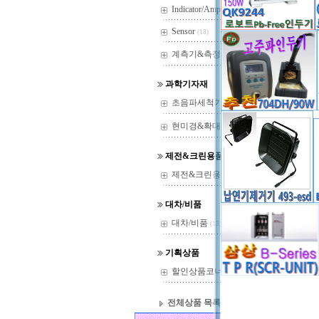
Indicator/Amp
(29)
Sensor
(18)
계측기&측정기
(37)
과학기자재
초음파세척기
(22)
현미경&확대경
(144)
제전&크린용품
제전&크린용품
(14)
대차/비품
대차/비품
(13)
* PCB
QK9152
기획상품
1. 고 
할인상품코너
2. 측정
(36)
3. 컨트
4. 자동
전체상품 목록
5. Grat