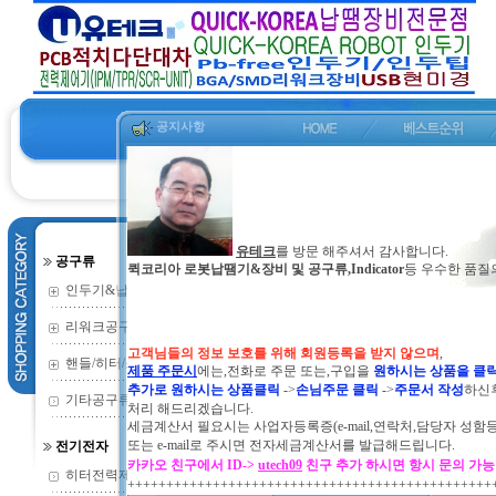
공지사항
유테크
를 방문 해주셔서 감사합니다.
공구류
퀵코리아 로봇납땜기&장비 및 공구류,Indicator
등 우수한 품질
인두기&납땜기
(352)
리워크공구류
(135)
고객님들의 정보 보호를 위해 회원등록을 받지 않으며
,
핸들/히터/소모
(73)
제품 주문시
에는,전화로 주문 또는,구입을
원하시는 상품을 클
추가로 원하시는 상품클릭
->
손님주문 클릭
->
주문서 작성
하신
기타공구류
(2)
처리 해드리겠습니다.
세금계산서 필요시는 사업자등록증(e-mail,연락처,담당자 성함
또는
e-mail로 주시면 전자세금계산서를 발급해드립니다.
전기전자
카카오 친구에서 ID->
utech09
친구 추가 하시면 항시 문의 가
히터전력제어기
(9)
+++++++++++++++++++++++++++++++++++++++++++++++