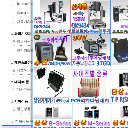
Indicator/Amp
(29)
Sensor
(18)
계측기&측정기
(37)
과학기자재
초음파세척기
(22)
현미경&확대경
(144)
제전&크린용품
제전&크린용품
(14)
대차/비품
대차/비품
(13)
기획상품
할인상품코너
(36)
전체상품 목록