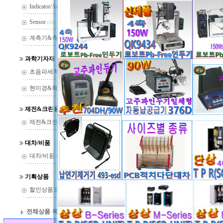
Indicator/Amp
(29)
Sensor
(18)
계측기&측정기
(37)
과학기자재
초음파세척기
(22)
현미경&확대경
(144)
제전&크린용품
제전&크린용품
(14)
대차/비품
대차/비품
(13)
900M-T-B 팁/1.0mm
/
고급 상품 아
기획상품
할인상품코너
(36)
전체상품 목록