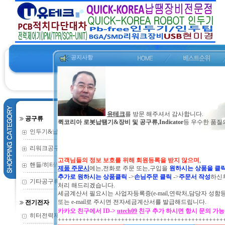
공지사항
유테크
를 방문 해주셔서 감사합니다.
공구류
퀵코리아 로봇납땜기&장비 및 공구류,Indicator
등 우수한 품질
인두기&납땜기
(352)
리워크공구류
(135)
고객님들의 정보 보호를 위해 회원등록을 받지 않으며
,
핸들/히터/소모
(73)
제품 주문시
에는,전화로 주문 또는,구입을
원하시는 상품을 클
추가로 원하시는 상품클릭
->
손님주문 클릭
->
주문서 작성
하신
기타공구류
(2)
처리 해드리겠습니다.
세금계산서 필요시는 사업자등록증(e-mail,연락처,담당자 성함
또는
e-mail로 주시면 전자세금계산서를 발급해드립니다.
전기전자
카카오 친구에서 ID->
utech09
친구 추가 하시면 항시 문의 가
히터전력제어기
(9)
+++++++++++++++++++++++++++++++++++++++++++++++