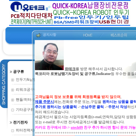
공지사항
유테크
를 방문 해주셔서 감사합니다.
공구류
퀵코리아 로봇납땜기&장비 및 공구류,Indicator
등 우수한 품질
인두기&납땜기
(352)
리워크공구류
(135)
고객님들의 정보 보호를 위해 회원등록을 받지 않으며
,
핸들/히터/소모
(73)
제품 주문시
에는,전화로 주문 또는,구입을
원하시는 상품을 클
추가로 원하시는 상품클릭
->
손님주문 클릭
->
주문서 작성
하신
기타공구류
(2)
처리 해드리겠습니다.
세금계산서 필요시는 사업자등록증(e-mail,연락처,담당자 성함
또는
e-mail로 주시면 전자세금계산서를 발급해드립니다.
전기전자
카카오 친구에서 ID->
utech09
친구 추가 하시면 항시 문의 가
히터전력제어기
(9)
+++++++++++++++++++++++++++++++++++++++++++++++