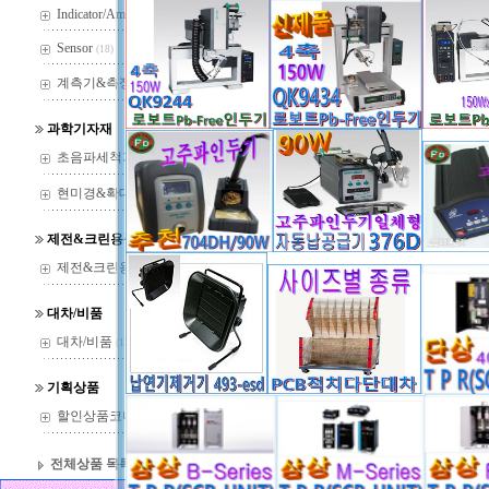
Indicator/Amp
(29)
Sensor
(18)
계측기&측정기
(37)
과학기자재
초음파세척기
(22)
현미경&확대경
(144)
제전&크린용품
제전&크린용품
(14)
(
4
)
대차/비품
대차/비품
(13)
* 제품 특성상 박스를 개봉하여 사용한 제품에
기획상품
할인상품코너
(36)
전체상품 목록