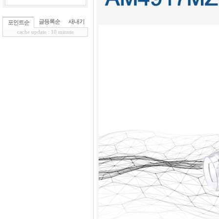
글등록순
새내기
포인트순
cache update : 10 minute