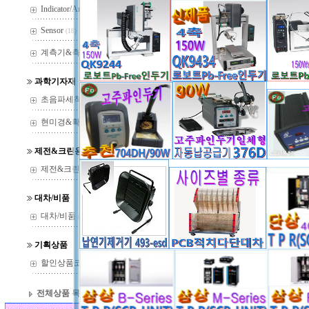
퀵코리아 704DH 무연 인두기 
12
Indicator/Amp
(29)
150w 고열량 pb-free 고주파 인
11
Sensor
(18)
제품 주문시 참조 하세요- 퀵코리
10
계측기&측정기
(37)
(강추)인두팁 크리너 QK900-퀵
9
(강추)정전기접지테스터 QK498
과학기자재
8
초음파세척기
퀵코리아 191AD 인두팁 온도 
7
(22)
(강추)pb-free고주파인두기 70
6
현미경&확대경
(144)
프리히터 QK853 판매-퀵코리아
5
제전&크린용품
퀵코리아 150W 고열량 704DHP
4
제전&크린용품
(14)
퀵코리아 pb-free 납땜의 강자 신
3
구입을 원할시에는...
2
대차/비품
회원등록을 받지 않습니다.
대차/비품
1
(13)
기획상품
할인상품코너
(36)
전체상품 목록