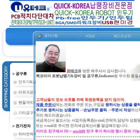
공지사항
유테크
를 방문 해주셔서 감사합니다.
공구류
퀵코리아 로봇납땜기&장비 및 공구류,Indicator
등 우수한 품질
공지사항 게시판
NOTICE
인두기&납땜기
(352)
제목
N
리워크공구류
(135)
리워크열풍기 990D 를 구입하시
17
고객님들의 정보 보호를 위해 회원등록을 받지 않으며
,
핸들/히터/소모
(73)
제품 주문시
에는,전화로 주문 또는,구입을
원하시는 상품을 클
퀵코리아 373C 자동납공급기 판매
16
추가로 원하시는 상품클릭
->
손님주문 클릭
->
주문서 작성
하신
기타공구류
(2)
(강추)퀵코리아 990D 리워크열풍
처리 해드리겠습니다.
15
세금계산서 필요시는 사업자등록증(e-mail,연락처,담당자 성함
강추)자동납공급기+인두기 일체형
14
또는
e-mail로 주시면 전자세금계산서를 발급해드립니다.
전기전자
카카오 친구에서 ID->
utech09
친구 추가 하시면 항시 문의 가
퀵코리아 870-ESD 핫플레이트 
13
히터전력제어기
(9)
+++++++++++++++++++++++++++++++++++++++++++++++